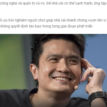
 công nghệ và quản trị rủi ro. Để nhà cái có thể cạnh tranh, ông tập
.
 ưu trải nghiệm người chơi giúp nhà cái nhanh chóng vươn lên vị 
hững quyết định táo bạo trong từng giai đoạn phát triển.