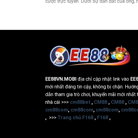
cược trực tuyến. Dưới sự dẫn dắt của ông, 
EE88VN.MOBI
địa chỉ cập nhật link vào
EE
mới nhất đáng tin cậy, không bị chặn. Hướn
dẫn tham gia trò chơi, khuyến mãi mới nhất 
nhà cái >>>
cm88bet
,
CM88
,
CM88
,
CM8
cm88com
,
cm88com
,
cm88com
,
cm88c
,
>>>
Trang chủ F168
,
F168
,