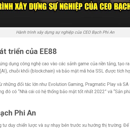
Hành trình xây dựng sự nghiệp của CEO Bạch Phi An
át triển của EE88
 ứng dụng công nghệ cao vào các sảnh game của nền tảng, tạo ra
o (AI), chuỗi khối (blockchain) và bảo mật mã hóa SSL được tích h
c từ những đối tác lớn như Evolution Gaming, Pragmatic Play và 
rong đó có “Nhà cái có hệ thống bảo mật tốt nhất 2022” và “Sản p
Bạch Phi An
tư duy chiến lược và sự nhạy bén trước xu hướng thị trường. Để t