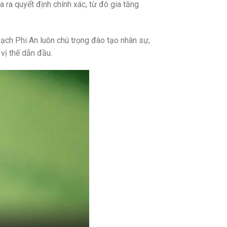
a ra quyết định chính xác, từ đó gia tăng
 Bạch Phi An luôn chú trọng đào tạo nhân sự,
vị thế dẫn đầu.